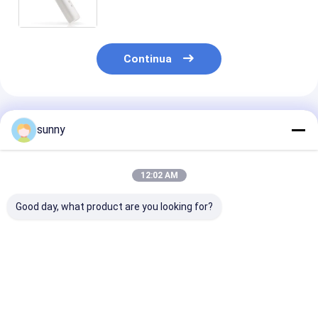
chiaro laringoscopio di Rhinoscope
di immagine facoltativo
Continua
Prodotti Raccomandati
sunny
12:02 AM
Good day, what product are you looking for?
Video-otoscopio
Otoscopio video
Otoscopio vid
digitale portatile
digitale
digitale 720X4
professionale
Miglior prezzo
Miglior prezzo
Miglior pr