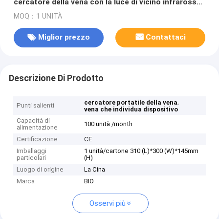
cercatore della vena con la luce di vicino infrarosso
per l'ospedale
MOQ：1 UNITÀ
Miglior prezzo
Contattaci
Descrizione Di Prodotto
,
cercatore portatile della vena
Punti salienti
vena che individua dispositivo
Capacità di
100 unità /month
alimentazione
Certificazione
CE
Imballaggi
1 unità/cartone 310 (L)*300 (W)*145mm
particolari
(H)
Luogo di origine
La Cina
Marca
BIO
Osservi più