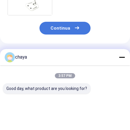
della vena con la luce di vicino
infrarosso per l'ospedale
Continua
Prodotti Raccomandati
chaya
3:57 PM
Good day, what product are you looking for?
Finder di vene a
Finder delle vene a
Cercatore inf
infrarossi
infrarossi
sicuro della ve
economico portatile
sorgente lumi
del cercatore
della vena nes
Miglior prezzo
Miglior prezzo
Miglior pr