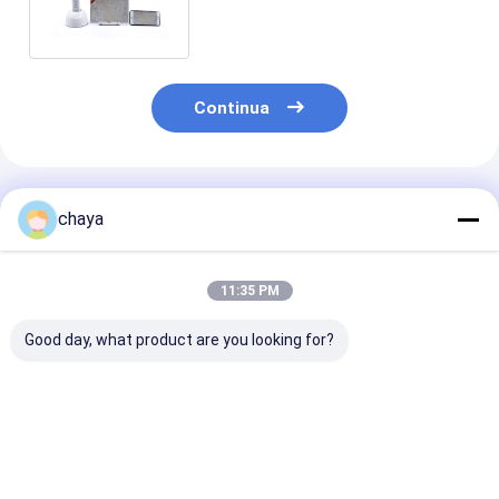
CE BS5SH Digital per medico
Continua
Prodotti Raccomandati
chaya
11:35 PM
Good day, what product are you looking for?
Analisatore digitale
Analizzatore
Macchina tenu
della pelle senza fili
portatile dell'umidità
mano di analisi
portatile
della pelle di Digital
pelle di Digital
con il APP scaricato
dell'analizzat
al cellulare
della pelle di D
Miglior prezzo
Miglior prezzo
Miglior pr