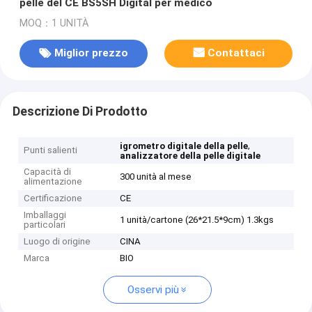
pelle del CE BS5SH Digital per medico
MOQ：1 UNITÀ
Miglior prezzo
Contattaci
Descrizione Di Prodotto
,
igrometro digitale della pelle
Punti salienti
analizzatore della pelle digitale
Capacità di
300 unità al mese
alimentazione
Certificazione
CE
Imballaggi
1 unità/cartone (26*21.5*9cm) 1.3kgs
particolari
Luogo di origine
CINA
Marca
BIO
Osservi più