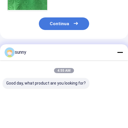
con risoluzioni 640 * interfaccia
di USB 2.0 480
Continua
Prodotti Raccomandati
sunny
4:55 AM
Good day, what product are you looking for?
Video-otoscopio
Otoscopio video
Otoscopio vid
digitale portatile
digitale
digitale 720X4
professionale
Miglior prezzo
Miglior prezzo
Miglior pr