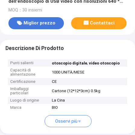
dell'endoscopio di USB video con risoluzioni 640 *
interfaccia di USB 2.0 480
MOQ：30 insiemi
Miglior prezzo
Contattaci
Descrizione Di Prodotto
Punti salienti
,
otoscopio digitale
video otoscopio
Capacità di
1000 UNITÀ/MESE
alimentazione
Certificazione
CE
Imballaggi
Cartone (12*12*3cm) 0.5kg
particolari
Luogo di origine
La Cina
Marca
BIO
Osservi più