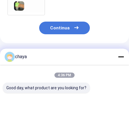
infrarosso della vena di uso di
iniezione in vena aiutino
infermiere a trovare Vessal
Continua
Prodotti Raccomandati
chaya
4:36 PM
Good day, what product are you looking for?
Finder di vene a
Finder delle vene a
Cercatore inf
infrarossi
infrarossi
sicuro della ve
economico portatile
sorgente lumi
del cercatore
della vena nes
Miglior prezzo
Miglior prezzo
Miglior pr