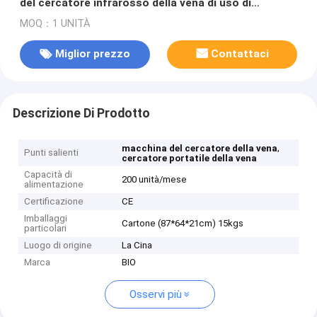
del cercatore infrarosso della vena di uso di
iniezione in vena aiutino infermiere a trovare Vessal
MOQ：1 UNITÀ
Miglior prezzo
Contattaci
Descrizione Di Prodotto
,
macchina del cercatore della vena
Punti salienti
cercatore portatile della vena
Capacità di
200 unità/mese
alimentazione
Certificazione
CE
Imballaggi
Cartone (87*64*21cm) 15kgs
particolari
Luogo di origine
La Cina
Marca
BIO
Osservi più