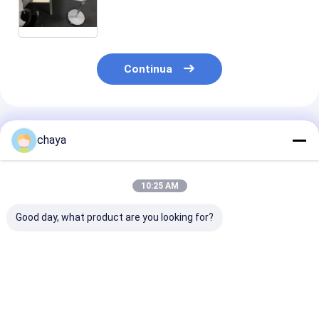
850Nm dell'infermiere aumentante
della vena del cercatore della vena
del dispositivo medico
dell'indicatore di posizione 720*480
Continua
Prodotti Raccomandati
chaya
10:25 AM
Good day, what product are you looking for?
Dispositivo di
800X480 Dispositivo
Dispositivo di
localizzazione delle
di localizzazione
localizzazione
vene ad alta
delle vene di tipo da
vene con lumin
risoluzione di
tavolo
regolabile
immagine
Miglior prezzo
Miglior prezzo
Miglior pr