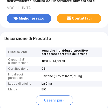
dell'efficienza 850Nm dell'infermiere aumentante
della vena del cercatore della vena del dispositivo
MOQ：1 UNITÀ
medico dell'indicatore di posizione 720*480
Miglior prezzo
Contattaci
Descrizione Di Prodotto
,
vena che individua dispositivo
Punti salienti
cercatore portatile della vena
Capacità di
100 UNITÀ/MESE
alimentazione
Certificazione
CE
Imballaggi
Cartone (30*27*16cm) 2.3kg
particolari
Luogo di origine
La Cina
Marca
BIO
Osservi più