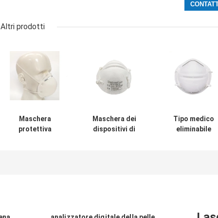
Altri prodotti
Maschera
Maschera dei
Tipo medico
protettiva
dispositivi di
eliminabile
quotidiana KN95
protezione
dispositivi di
con GB2626-2006
individuale FFP2
protezione
standard PFE >
del PPE del CE
individuale dell
98%
PFE > 95%
maschera del P
di IIR BEF98%
Las
vena
analizzatore digitale della pelle