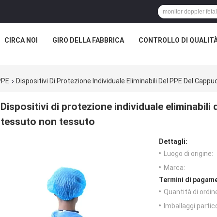
CIRCA NOI
GIRO DELLA FABBRICA
CONTROLLO DI QUALIT
 PPE
Dispositivi Di Protezione Individuale Eliminabili Del PPE Del Cap
Dispositivi di protezione individuale eliminabili
tessuto non tessuto
Dettagli:
Luogo di origine:
Marca:
Termini di pagame
Quantità di ordin
Imballaggi partico