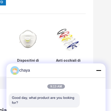
Dispositivi di
Anti occhiali di
protezione
protezione della
chaya
individuale del
radura del graffio
PPE della
1pc/Bag dell'anti
a
semimaschera
nebbia
PE
FFP3 BFE99% di
9:13 AM
filtraggio di
Partical
Good day, what product are you looking 
for?
ciare messaggio