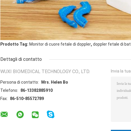
,
Prodotto Tag:
Monitor di cuore fetale di doppler
doppler fetale di ba
Dettagli di contatto
WUXI BIOMEDICAL TECHNOLOGY CO., LTD.
Invia la tu
Persona di contatto:
Mrs. Helen Bo
Telefono:
86-13382885910
Fax:
86-510-85572789