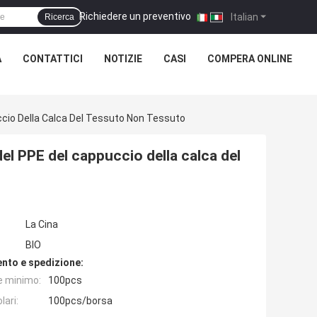
Richiedere un preventivo
|
Italian
Ricerca
À
CONTATTICI
NOTIZIE
CASI
COMPERA ONLINE
puccio Della Calca Del Tessuto Non Tessuto
 del PPE del cappuccio della calca del
La Cina
BIO
nto e spedizione:
e minimo:
100pcs
lari:
100pcs/borsa