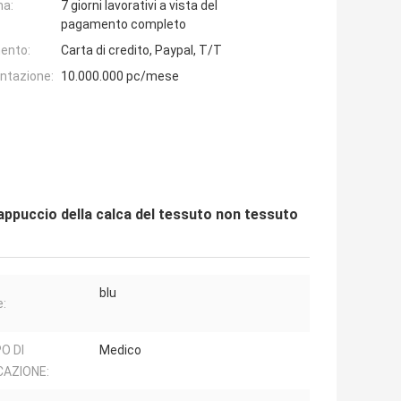
na:
7 giorni lavorativi a vista del
pagamento completo
ento:
Carta di credito, Paypal, T/T
entazione:
10.000.000 pc/mese
 cappuccio della calca del tessuto non tessuto
blu
e:
O DI
Medico
CAZIONE: