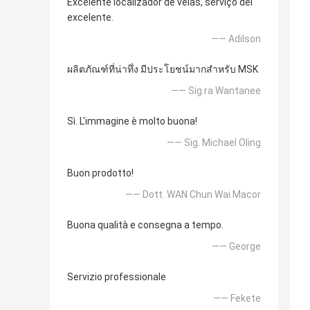
Excelente localizador de veias, serviço del
excelente.
—— Adilson
ผลิตภัณฑ์ที่น่าทึ่ง มีประโยชน์มากสำหรับ MSK
—— Sig.ra Wantanee
Sì. L'immagine è molto buona!
—— Sig. Michael Oling
Buon prodotto!
—— Dott. WAN Chun Wai Macor
Buona qualità e consegna a tempo.
—— George
Servizio professionale
—— Fekete