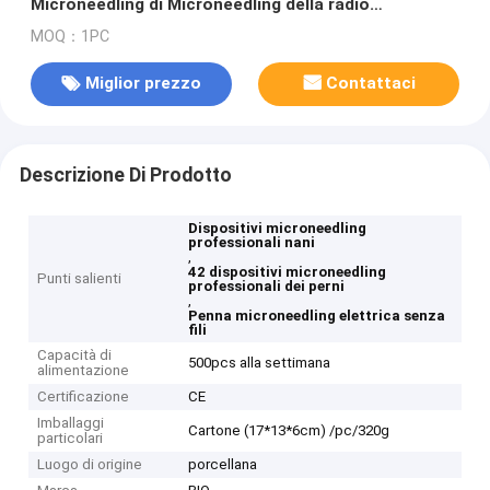
Microneedling di Microneedling della radio
professionale dei dispositivi
MOQ：1PC
Miglior prezzo
Contattaci
Descrizione Di Prodotto
Dispositivi microneedling
professionali nani
,
42 dispositivi microneedling
Punti salienti
professionali dei perni
,
Penna microneedling elettrica senza
fili
Capacità di
500pcs alla settimana
alimentazione
Certificazione
CE
Imballaggi
Cartone (17*13*6cm) /pc/320g
particolari
Luogo di origine
porcellana