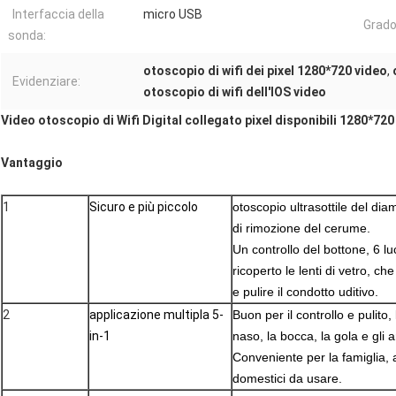
Interfaccia della
micro USB
Grado
sonda:
otoscopio di wifi dei pixel 1280*720 video
,
Evidenziare:
otoscopio di wifi dell'IOS video
Video otoscopio di Wifi Digital collegato pixel disponibili 1280*720 
Vantaggio
1
Sicuro e più piccolo
otoscopio ultrasottile del di
di rimozione del cerume.
Un controllo del bottone, 6 lu
ricoperto le lenti di vetro, ch
e pulire il condotto uditivo.
2
applicazione multipla 5-
Buon per il controllo e pulito, 
in-1
naso, la bocca, la gola e gli 
Conveniente per la famiglia, 
domestici da usare.