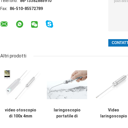
Telefono:
86-13382885910
Fax:
86-510-85572789
Altri prodotti
video otoscopio
laringoscopio
Video
di 100x 4mm
portatile di
laringoscopio
Digital con CE
Focusable del
dell'otoscopio d