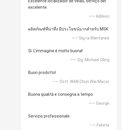
Excelente localizador de veias, serviço del
excelente.
—— Adilson
ผลิตภัณฑ์ที่น่าทึ่ง มีประโยชน์มากสำหรับ MSK
—— Sig.ra Wantanee
Sì. L'immagine è molto buona!
—— Sig. Michael Oling
Buon prodotto!
—— Dott. WAN Chun Wai Macor
Buona qualità e consegna a tempo.
—— George
Servizio professionale
—— Fekete