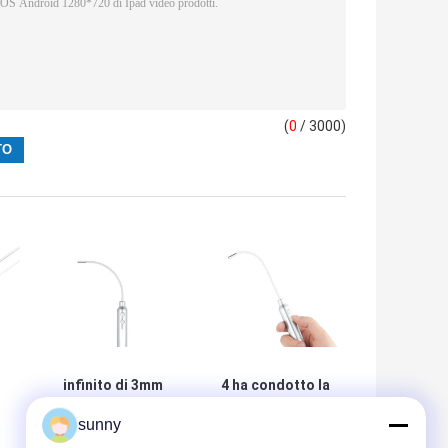
(
0
/ 3000)
infinito di 3mm
4 ha condotto la
che mette a fuoco
portata continua
sunny
i
risoluzione
leggera fredda