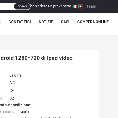
Richiedere un preventivo
|
Italian
Ricerca
À
CONTATTICI
NOTIZIE
CASI
COMPERA ONLINE
Android 1280*720 di Ipad video
La Cina
BIO
CE
o:
S2
nto e spedizione:
e minimo:
1 unità