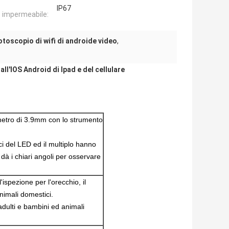
IP67
 impermeabile:
otoscopio di wifi di androide video
,
all'IOS Android di Ipad e del cellulare
ametro di 3.9mm con lo strumento
ci del LED ed il multiplo hanno
e dà i chiari angoli per osservare
l'ispezione per l'orecchio, il
animali domestici.
adulti e bambini ed animali