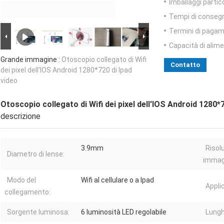
Imballaggi partico
Tempi di conseg
Termini di pagam
Capacità di alim
Grande immagine :
Otoscopio collegato di Wifi
Contatto
dei pixel dell'IOS Android 1280*720 di Ipad
video
Otoscopio collegato di Wifi dei pixel dell'IOS Android 1280*7
descrizione
3.9mm
Risol
Diametro di lense:
immag
Modo del
Wifi al cellulare o a Ipad
Appli
collegamento:
Sorgente luminosa:
6 luminosità LED regolabile
Lungh