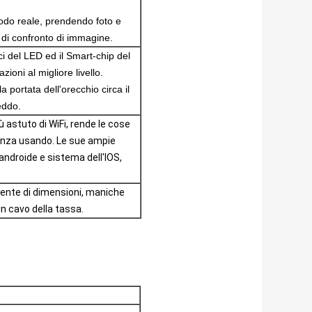
odo reale, prendendo foto e
di confronto di immagine.
ci del LED ed il Smart-chip del
ioni al migliore livello.
portata dell'orecchio circa il
eddo.
iù astuto di WiFi, rende le cose
rienza usando. Le sue ampie
'androide e sistema dell'IOS,
rente di dimensioni, maniche
un cavo della tassa.