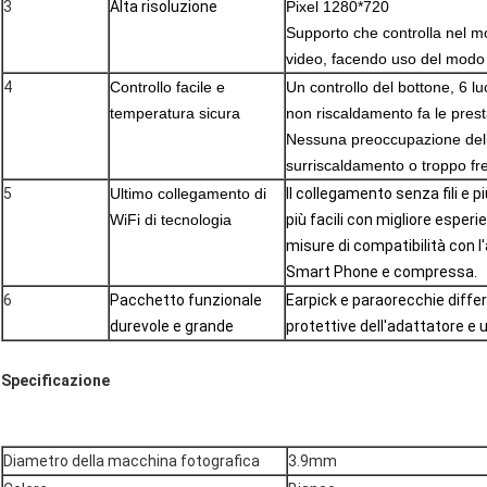
3
Alta risoluzione
Pixel 1280*720
Supporto che controlla nel m
video, facendo uso del modo 
4
Controllo facile e
Un controllo del bottone, 6 lu
temperatura sicura
non riscaldamento fa le prestaz
Nessuna preoccupazione della 
surriscaldamento o troppo fr
5
Ultimo collegamento di
Il collegamento senza fili e p
WiFi di tecnologia
più facili con migliore espe
misure di compatibilità con l
Smart Phone e compressa.
6
Pacchetto funzionale
Earpick e paraorecchie diffe
durevole e grande
protettive dell'adattatore e 
Specificazione
Diametro della macchina fotografica
3.9mm