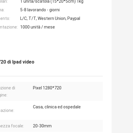
lari:
1 unità/scatola (15*20*5cm) 1kg
na:
5-8 lavorando - giorni
ento:
L/C, T/T, Western Union, Paypal
entazione:
1000 unità / mese
20 di Ipad video
uzione di
Pixel 1280*720
ine:
Casa, clinica ed ospedale
cazione:
ezza focale:
20-30mm