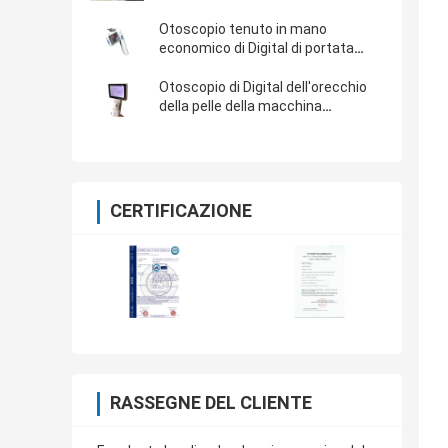
Otoscopio tenuto in mano
economico di Digital di portata
OTORINOLARINGOIATRICA
portatile video con il micro flash
Otoscopio di Digital dell'orecchio
card di deviazione standard di 32G
della pelle della macchina
fotografica professionale della
gola video con 1920 x 1080 pixel
CERTIFICAZIONE
RASSEGNE DEL CLIENTE