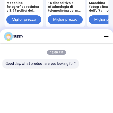
Macchina
16 dispositivo di
Macchina
fotografica retinica
oftalmologia di
fotografica po
a 3,97 pollici del
telemedicina del mp
dell'oftalmosc
touch screen 2.5mm
12mm
della lampada 
Digital
fessura tenuta
Miglior prezzo
Miglior prezzo
Miglior pr
mano
sunny
Casa
Circa noi
Contattaci
Desktop Site
Mappa del sito
Privacy Policy
Qualità
Scanner ad ultrasuoni portatile
Fabbrica cinese.Copyright ©
12:00 PM
2026 Wuxi Biomedical Technology Co., Ltd.. All Rights Reserved.
Good day, what product are you looking for?
Casa
Prodotti
Circa noi